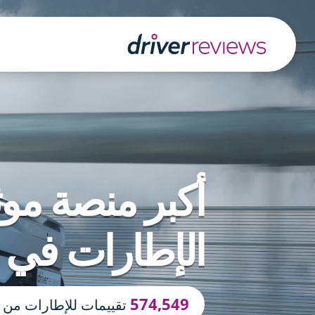
أكبر منصة مو
الإطارات في أ
574,549
تقييمات للإطارات من 