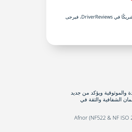
Drive، فيرجى
زامنا بالجودة والموثوقية ويؤكد من جديد
وضمان الشفافية والثقة في
DriverRev وفقًا لمعيار Afnor (NF522 & NF ISO 20488)