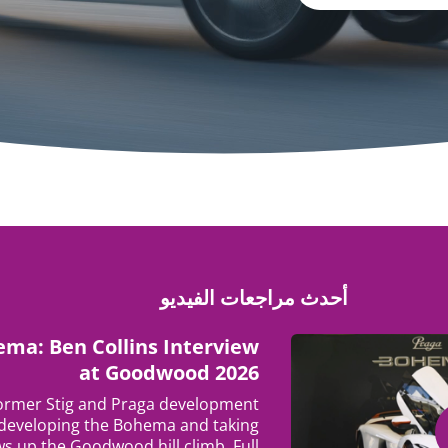
أحدث مراجعات الفيديو
ma: Ben Collins Interview
at Goodwood 2026
 former Stig and Praga development
 developing the Bohema and taking
s up the Goodwood hill climb. Full