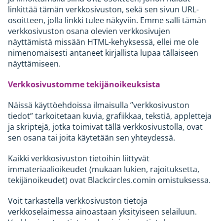
linkittää tämän verkkosivuston, sekä sen sivun URL-
osoitteen, jolla linkki tulee näkyviin. Emme salli tämän
verkkosivuston osana olevien verkkosivujen
näyttämistä missään HTML-kehyksessä, ellei me ole
nimenomaisesti antaneet kirjallista lupaa tällaiseen
näyttämiseen.
Verkkosivustomme tekijänoikeuksista
Näissä käyttöehdoissa ilmaisulla ”verkkosivuston
tiedot” tarkoitetaan kuvia, grafiikkaa, tekstiä, appletteja
ja skriptejä, jotka toimivat tällä verkkosivustolla, ovat
sen osana tai joita käytetään sen yhteydessä.
Kaikki verkkosivuston tietoihin liittyvät
immateriaalioikeudet (mukaan lukien, rajoituksetta,
tekijänoikeudet) ovat Blackcircles.comin omistuksessa.
Voit tarkastella verkkosivuston tietoja
verkkoselaimessa ainoastaan yksityiseen selailuun.