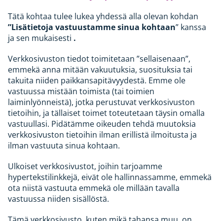
Tätä kohtaa tulee lukea yhdessä alla olevan kohdan
”Lisätietoja vastuustamme sinua kohtaan
” kanssa
ja sen mukaisesti
.
Verkkosivuston tiedot toimitetaan ”sellaisenaan”,
emmekä anna mitään vakuutuksia, suosituksia tai
takuita niiden paikkansapitävyydestä. Emme ole
vastuussa mistään toimista (tai toimien
laiminlyönneistä), jotka perustuvat verkkosivuston
tietoihin, ja tällaiset toimet toteutetaan täysin omalla
vastuullasi. Pidätämme oikeuden tehdä muutoksia
verkkosivuston tietoihin ilman erillistä ilmoitusta ja
ilman vastuuta sinua kohtaan.
Ulkoiset verkkosivustot, joihin tarjoamme
hypertekstilinkkejä, eivät ole hallinnassamme, emmekä
ota niistä vastuuta emmekä ole millään tavalla
vastuussa niiden sisällöstä.
Tämä verkkosivusto, kuten mikä tahansa muu, on