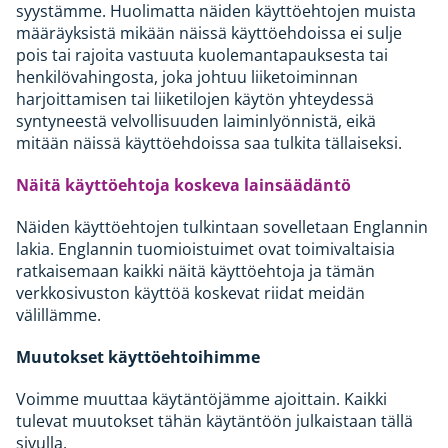
syystämme. Huolimatta näiden käyttöehtojen muista
määräyksistä mikään näissä käyttöehdoissa ei sulje
pois tai rajoita vastuuta kuolemantapauksesta tai
henkilövahingosta, joka johtuu liiketoiminnan
harjoittamisen tai liiketilojen käytön yhteydessä
syntyneestä velvollisuuden laiminlyönnistä, eikä
mitään näissä käyttöehdoissa saa tulkita tällaiseksi.
Näitä käyttöehtoja koskeva lainsäädäntö
Näiden käyttöehtojen tulkintaan sovelletaan Englannin
lakia. Englannin tuomioistuimet ovat toimivaltaisia
ratkaisemaan kaikki näitä käyttöehtoja ja tämän
verkkosivuston käyttöä koskevat riidat meidän
välillämme.
Muutokset käyttöehtoihimme
Voimme muuttaa käytäntöjämme ajoittain. Kaikki
tulevat muutokset tähän käytäntöön julkaistaan tällä
sivulla.