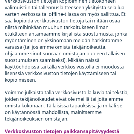
Verkkosivuston tietojen kopioiminen tietokoneen
välimuistiin tai tallennuslaitteeseen yksityistä selailua
varten verkossa tai offline-tilassa on myös sallittua. Et
saa kopioida verkkosivuston tietoja tai mitään osaa
niistä mihinkään muuhun tarkoitukseen ilman
etukäteen antamaamme kirjallista suostumusta, jonka
myöntäminen on yksinomaan meidän harkintamme
varassa (tai jos emme omista tekijänoikeutta,
ohjaamme sinut suoraan omistajan puoleen tällaisen
suostumuksen saamiseksi). Mikään näissä
käyttöehdoissa tai tällä verkkosivustolla ei muodosta
lisenssiä verkkosivuston tietojen käyttämiseen tai
kopioimiseen.
Voimme julkaista tällä verkkosivustolla kuvia tai tekstiä,
joiden tekijänoikeudet eivät ole meillä tai joita emme
omista kokonaan. Tällaisissa tapauksissa ja mikäli se
on käytännössä mahdollista, mainitsemme
tekijänoikeuksien omistajan.
Verkkosivuston tietojen paikkansapitävyydestä