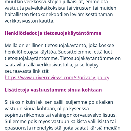
muutkin verkkosivustojen julkaisijat, emme ota
vastuuta palvelukatkoksista tai virusten tai muiden
haitallisten tietokonekoodien leviämisestä tämän
verkkosivuston kautta.
Henkilötiedot ja tietosuojakäytäntömme
Meillä on erillinen tietosuojakäytäntö, joka koskee
henkilötietojesi käyttöä. Suosittelemme, että luet
tietosuojakäytäntömme. Tietosuojakäytäntömme on
saatavilla tällä verkkosivustolla, ja se löytyy
seuraavasta linkistä:
https://www.driverreviews.com/s/privacy-policy
Lisätietoja vastuustamme sinua kohtaan
Siltä osin kuin laki sen sallii, suljemme pois kaiken
vastuun sinua kohtaan, olipa kyseessä
sopimusrikkomus tai vahingonkorvausvelvollisuus.
Suljemme pois myös vastuun kaikista välillisistä tai
epäsuorista menetyksistä, joita saatat kärsiä meidän