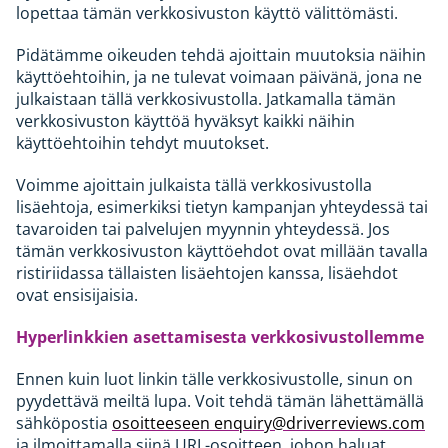
lopettaa tämän verkkosivuston käyttö välittömästi.
Pidätämme oikeuden tehdä ajoittain muutoksia näihin
käyttöehtoihin, ja ne tulevat voimaan päivänä, jona ne
julkaistaan tällä verkkosivustolla. Jatkamalla tämän
verkkosivuston käyttöä hyväksyt kaikki näihin
käyttöehtoihin tehdyt muutokset.
Voimme ajoittain julkaista tällä verkkosivustolla
lisäehtoja, esimerkiksi tietyn kampanjan yhteydessä tai
tavaroiden tai palvelujen myynnin yhteydessä. Jos
tämän verkkosivuston käyttöehdot ovat millään tavalla
ristiriidassa tällaisten lisäehtojen kanssa, lisäehdot
ovat ensisijaisia.
Hyperlinkkien asettamisesta verkkosivustollemme
Ennen kuin luot linkin tälle verkkosivustolle, sinun on
pyydettävä meiltä lupa. Voit tehdä tämän lähettämällä
sähköpostia
osoitteeseen enquiry@driverreviews.com
ja ilmoittamalla siinä URL-osoitteen, johon haluat