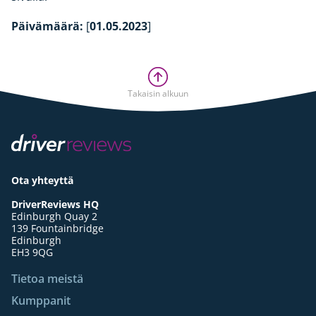
Päivämäärä:
[
01.05.2023
]
Takaisin alkuun
Ota yhteyttä
DriverReviews HQ
Edinburgh Quay 2
139 Fountainbridge
Edinburgh
EH3 9QG
Tietoa meistä
Kumppanit