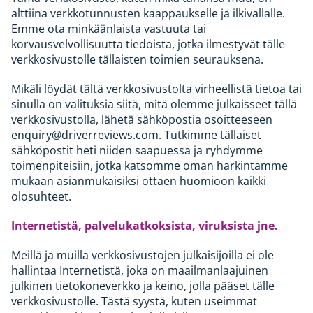
alttiina verkkotunnusten kaappaukselle ja ilkivallalle.
Emme ota minkäänlaista vastuuta tai
korvausvelvollisuutta tiedoista, jotka ilmestyvät tälle
verkkosivustolle tällaisten toimien seurauksena.
Mikäli löydät tältä verkkosivustolta virheellistä tietoa tai
sinulla on valituksia siitä, mitä olemme julkaisseet tällä
verkkosivustolla, lähetä sähköpostia osoitteeseen
enquiry@driverreviews.com
. Tutkimme tällaiset
sähköpostit heti niiden saapuessa ja ryhdymme
toimenpiteisiin, jotka katsomme oman harkintamme
mukaan asianmukaisiksi ottaen huomioon kaikki
olosuhteet.
Internetistä, palvelukatkoksista, viruksista jne.
Meillä ja muilla verkkosivustojen julkaisijoilla ei ole
hallintaa Internetistä, joka on maailmanlaajuinen
julkinen tietokoneverkko ja keino, jolla pääset tälle
verkkosivustolle. Tästä syystä, kuten useimmat