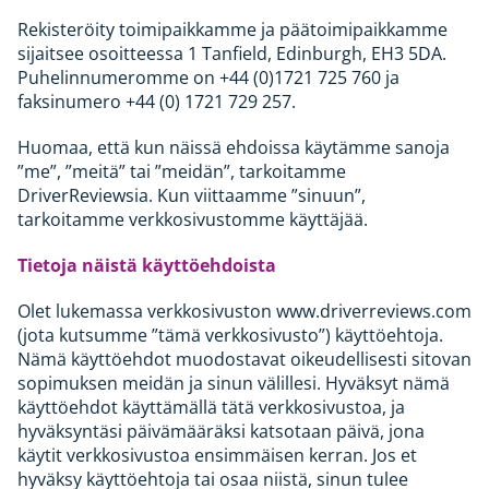
Rekisteröity toimipaikkamme ja päätoimipaikkamme
sijaitsee osoitteessa 1 Tanfield, Edinburgh, EH3 5DA.
Puhelinnumeromme on +44 (0)1721 725 760 ja
faksinumero +44 (0) 1721 729 257.
Huomaa, että kun näissä ehdoissa käytämme sanoja
”me”, ”meitä” tai ”meidän”, tarkoitamme
DriverReviewsia. Kun viittaamme ”sinuun”,
tarkoitamme verkkosivustomme käyttäjää.
Tietoja näistä käyttöehdoista
Olet lukemassa verkkosivuston www.driverreviews.com
(jota kutsumme ”tämä verkkosivusto”) käyttöehtoja.
Nämä käyttöehdot muodostavat oikeudellisesti sitovan
sopimuksen meidän ja sinun välillesi. Hyväksyt nämä
käyttöehdot käyttämällä tätä verkkosivustoa, ja
hyväksyntäsi päivämääräksi katsotaan päivä, jona
käytit verkkosivustoa ensimmäisen kerran. Jos et
hyväksy käyttöehtoja tai osaa niistä, sinun tulee